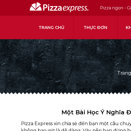
Pizza ngon - G
TRANG CHỦ
THỰC ĐƠN
K
Trang
Một Bài Học Ý Nghĩa Đ
Pizza Express xin chia sẻ đến bạn một câu chu
không bao giờ là dễ dàng. Vậy nên bạn đừng b