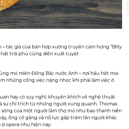
– tác giả của bản hợp xướng truyền cảm hứng “Billy
ng hát trời phú cùng diễn xuất tuyệt
ở vùng mỏ miền Đông Bắc nước Anh – nơi hầu hết mọi
àm những công việc nặng nhọc khi phải làm việc ở
quan hay có suy nghĩ, khuyến khích về nghệ thuật.
à cả sự chỉ trích từ những người xung quanh. Thomas
ộc sống của một người làm thợ mỏ như bao thanh niên
ậy, ông cố gắng và nỗ lực gấp trăm lần người khác
sĩ opera như hiện nay.