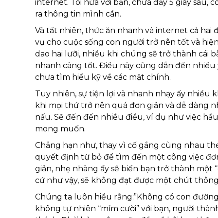
internet. Tôi hứa với bạn, chưa đầy 5 giây sau,
ra thông tin mình cần.
Và tất nhiên, thức ăn nhanh và internet cả hai 
vụ cho cuộc sống con người trở nên tốt và hiệ
dao hai lưỡi, nhiều khi chúng sẽ trở thành cái
nhanh càng tốt. Điều này cũng dẫn đến nhiều y
chưa tìm hiểu kỹ về các mặt chính.
Tuy nhiên, sự tiện lợi và nhanh nhạy ấy nhiều 
khi mọi thứ trở nên quá đơn giản và dễ dàng n
nấu. Sẽ đến đến nhiều điều, ví dụ như việc h
mong muốn.
Chẳng hạn như, thay vì cố gắng cùng nhau th
quyết định từ bỏ để tìm đến một công việc đơn 
giản, nhẹ nhàng ấy sẽ biến bạn trở thành một “
cứ như vậy, sẽ không đạt được một chút thông
Chúng ta luôn hiểu rằng:”Không có con đường
không tự nhiên “mỉm cười” với bạn, người thàn