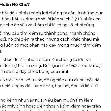
 Muốn Nó Chứ?
 bắt đầu hình thành khi chúng ta còn là những đứa
hóc thật to, đứa trẻ sẽ lôi kéo sự chú ý từ phía cha
c cho ăn sữa và thậm chí là có người chơi cùng.
 có nhu cầu tìm kiếm sự thành công nhanh chóng
ổi, nó chỉ diễn ra theo những cách khác nhau mà
cũng luôn có một phần nào đấy mong muốn tìm kiếm
g.
 khóc đòi ăn như trẻ con. Khi chúng ta lớn, và
ếm đến sự thành công. Đơn giản như việc nếu khi bạn
anh để lấp đầy chiếc bụng của mình.
tin. Nhiều năm về trước, để nghiên cứu được một đề
à nhiều ngày để tham khảo, học hỏi, đọc tài liệu từ
cồng kềnh như vậy nữa. Nếu bạn muốn tìm kiếm
hiếc máy tính hoặc điện thoại và tìm kiếm ngay trên