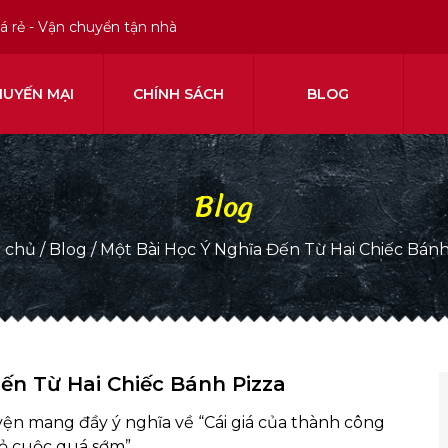
iá rẻ - Vận chuyển tận nhà
HUYẾN MẠI
CHÍNH SÁCH
BLOG
Blog
 chủ
/
Blog
/
Một Bài Học Ý Nghĩa Đến Từ Hai Chiếc Bánh
ến Từ Hai Chiếc Bánh Pizza
yện mang đầy ý nghĩa về “Cái giá của thành công
ỏ cuộc quá sớm”.