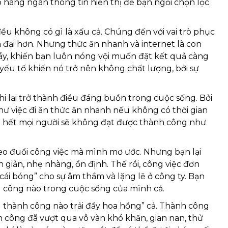
 có hàng ngàn thông tin hiển thị để bạn ngồi chọn lọc
đều không có gì là xấu cả. Chúng đến với vai trò phục
n đại hơn. Nhưng thức ăn nhanh và internet là con
 bẫy, khiến bạn luôn nóng vội muốn đặt kết quả càng
ếu tố khiến nó trở nên không chất lượng, bởi sự
khi lại trở thành điều đáng buồn trong cuộc sống. Bởi
hư việc đi ăn thức ăn nhanh nếu không có thời gian
ầu hết mọi người sẽ không đạt được thành công như
eo đuổi công việc mà mình mơ ước. Nhưng bạn lại
giản, nhẹ nhàng, ổn định. Thế rồi, công việc đơn
cái bóng” cho sự âm thầm và lặng lẽ ở công ty. Bạn
 công nào trong cuộc sống của mình cả.
 thành công nào trải đầy hoa hồng” cả. Thành công
h công đã vượt qua vô vàn khó khăn, gian nan, thử