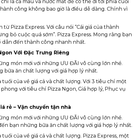
chí là cả máu và nước mắt để có thể đi tới phía cuối
thành công không bao giờ là điều dễ dàng. Chính vì
 từ Pizza Express. Với câu nói “Cái giá của thành
ừng bỏ cuộc quá sớm”. Pizza Express. Mong rằng bạn
để dẫn đến thành công nhanh nhất.
Ngon Với Đặc Trưng Riêng
hững món mới với những ƯU ĐÃI vô cùng lớn nhé.
ữa ăn chất lượng với giá hợp lý nhất.
 tuổi của về giá cả và chất lượng. Với 3 tiêu chí một
phong với tiêu chí Pizza Ngon, Giá hợp lý, Phục vụ
Giá rẻ – Vận chuyển tận nhà
hững món mới với những ƯU ĐÃI vô cùng lớn nhé.
ến bạn những bữa ăn chất lượng với giá hợp lý nhất.
a tuổi của về giá cả và chất lượng. Pizza Express, một