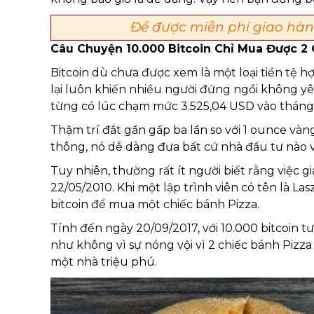
Để được miễn phí giao hàng
Câu Chuyện 10.000 Bitcoin Chỉ Mua Được 2 
Bitcoin dù chưa được xem là một loại tiền tệ h
lại luôn khiến nhiều người đứng ngồi không yê
từng có lúc chạm mức 3.525,04 USD vào tháng
Thậm trí đắt gần gấp ba lần so với 1 ounce vàng
thông, nó dễ dàng đưa bất cứ nhà đầu tư nào và
Tuy nhiên, thường rất ít người biết rằng việc g
22/05/2010. Khi một lập trình viên có tên là La
bitcoin để mua một chiếc bánh Pizza.
Tính đến ngày 20/09/2017, với 10.000 bitcoin t
như không vì sự nóng vội vì 2 chiếc bánh Pizza
một nhà triệu phú.