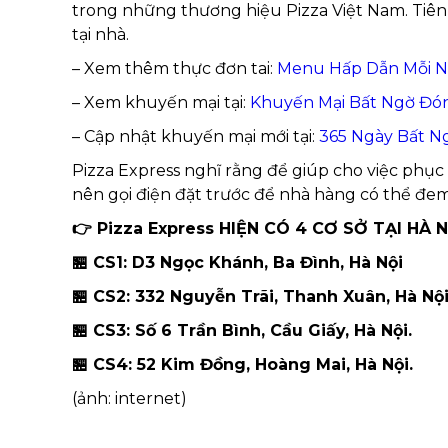
trong những thương hiệu Pizza Việt Nam. Tiên 
tại nhà.
– Xem thêm thực đơn tai:
Menu Hấp Dẫn Mỗi Ng
– Xem khuyến mại tại:
Khuyến Mại Bất Ngờ Đón
– Cập nhật khuyến mại mới tại:
365 Ngày Bất N
Pizza Express nghĩ rằng để giúp cho việc phụ
nên gọi điện đặt trước để nhà hàng có thể đem
👉 Pizza Express HIỆN CÓ 4 CƠ SỞ TẠI HÀ N
🏪 CS1: D3 Ngọc Khánh, Ba Đình, Hà Nội
🏪 CS2: 332 Nguyễn Trãi, Thanh Xuân, Hà Nộ
🏪 CS3: Số 6 Trần Bình, Cầu Giấy, Hà Nội.
🏪 CS4: 52 Kim Đồng, Hoàng Mai, Hà Nội.
(ảnh: internet)