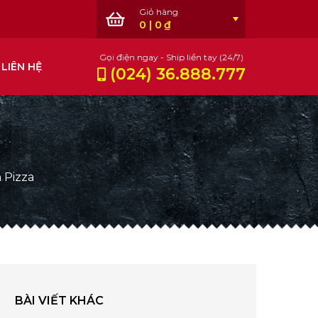
0
|
0
₫
Gọi điện ngay - Ship liền tay (24/7)
LIÊN HỆ
(024) 36.888.777
 Pizza
BÀI VIẾT KHÁC