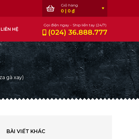
0
|
0
₫
Gọi điện ngay - Ship liền tay (24/7)
LIÊN HỆ
(024) 36.888.777
za gà xay)
BÀI VIẾT KHÁC