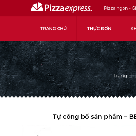
Pizza ngon - G
TRANG CHỦ
THỰC ĐƠN
K
Trang ch
Tự công bố sản phẩm – BB