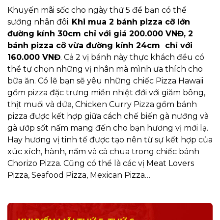
Khuyến mãi sốc cho ngày thứ 5 để bạn có thể
sướng nhân đôi.
Khi mua 2 bánh pizza cỡ lớn
đường kính 30cm chỉ với giá 200.000 VNĐ, 2
bánh pizza cỡ vừa đường kính 24cm chỉ với
160.000 VNĐ
. Cả 2 vị bánh này thực khách đều có
thể tự chọn những vị nhân mà mình ưa thích cho
bữa ăn. Có lẽ bạn sẽ yêu những chiếc Pizza Hawaii
gồm pizza đặc trưng miền nhiệt đới với giăm bông,
thịt muối và dứa, Chicken Curry Pizza gồm bánh
pizza được kết hợp giữa cách chế biến gà nướng và
gà ướp sốt nấm mang đến cho bạn hương vị mới lạ.
Hay hương vị tinh tế được tạo nên từ sự kết hợp của
xúc xích, hành, nấm và cà chua trong chiếc bánh
Chorizo Pizza. Cũng có thể là các vị Meat Lovers
Pizza, Seafood Pizza, Mexican Pizza…